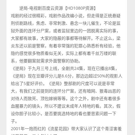
逆局-电视剧百度云资源【HD1080P资源】
戏剧的经过很精彩，戏剧作品改编小说，但走得是正统悬疑
刑侦剧路线，焦虑、非常刺激、悬念一块儿催生，不论是监
狱外面的连环分尸案，或者监狱里边的一团脱离实际的事，
大家都有故事，大家的隐蔽的事都等待解开。不止这么，梁
炎东还以前是警察，有着非常强的犯罪心熟悉析有经验，他
隐约感觉很多物质看似无关，实际上都有着千丝万缕的联
系，他要翻案就需求外面警察的协助。
《逆局》于九月三号上线，全剧共24集，现在已播出8集，
《逆局》现在豆瓣评分儿是8.6分，那边边超过50%的观影人
给出了5星好评价。《逆局》整部剧的尺度可以说是非常
大，有我们之前提到的连环分尸案，还有暗网、狠毒凶恶的
对待人而致死、顶包嫁祸等等。这个之外，剧中还有着很多
血腥暴力的镜头，所以不建议未成年人特地的看。其次，假
设你胆子比较小，是否要挑选特地的看也要思索问题一下
子。
2001年一炮而红的《流星花园》带大家认识了这个青涩害羞