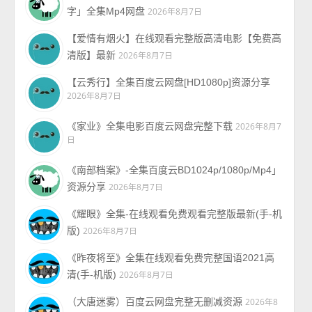
字」全集Mp4网盘
2026年8月7日
【爱情有烟火】在线观看完整版高清电影【免费高
清版】最新
2026年8月7日
【云秀行】全集百度云网盘[HD1080p]资源分享
2026年8月7日
《家业》全集电影百度云网盘完整下载
2026年8月7
日
《南部档案》-全集百度云BD1024p/1080p/Mp4」
资源分享
2026年8月7日
《耀眼》全集-在线观看免费观看完整版最新(手-机
版)
2026年8月7日
《昨夜将至》全集在线观看免费完整国语2021高
清(手-机版)
2026年8月7日
（大唐迷雾）百度云网盘完整无删减资源
2026年8