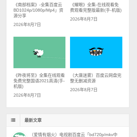
《南部档案》-全集百度云
《耀眼》全集-在线观看免
BD1024p/1080p/Mp4」资
费观看完整版最新(手-机版)
源分享
2026年8月7日
2026年8月7日
《昨夜将至》全集在线观看
（大唐迷雾）百度云网盘完
免费完整国语2021高清(手-
整无删减资源
机版)
2026年8月7日
2026年8月7日
最新文章
（爱情有烟火）电视剧百度云「bd720p/mkv中