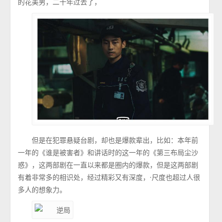
的花美男，二十年过去了，
但是在犯罪悬疑台剧，却也是爆款辈出，比如：本年前
一年的《谁是被害者》和讲话时的这一年的《第三布局尘沙
惑》，这两部剧在一直以来都是圈内的爆款，但是这两部剧
有着非常多的相识处，经过精彩又有深度，·尺度也超过人很
多人的想象力。