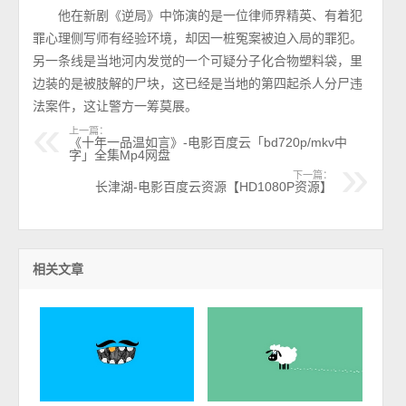
他在新剧《逆局》中饰演的是一位律师界精英、有着犯
罪心理侧写师有经验环境，却因一桩冤案被迫入局的罪犯。
另一条线是当地河内发觉的一个可疑分子化合物塑料袋，里
边装的是被肢解的尸块，这已经是当地的第四起杀人分尸违
法案件，这让警方一筹莫展。
上一篇：
《十年一品温如言》-电影百度云「bd720p/mkv中
字」全集Mp4网盘
下一篇：
长津湖-电影百度云资源【HD1080P资源】
相关文章