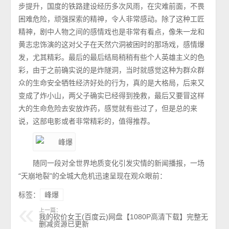
步提升，国度的铁路建设经历多次风雨，在灾难前面，不畏
困难危险，顽强探索的精神，令人非常感动。除了这种工匠
精神，剧中人物之间的感情戏也是非常有看点，像朱一龙和
黄志忠饰演的这对父子在天然穴洞被困时的那场戏，感情爆
发，尤其精彩。最后的最后结局稍稍有些个人英雄主义的色
彩，由于之前确实说的是炸隧洞，当时就感觉这种为群众群
众的生命安全牺牲经济好处的行为，真的是大格局，后来又
变成了炸小山，两父子确实已经得到挽救，最后又要冒这样
大的生命危险去安放炸药，感觉就有些过了，但是总的来
说，这部电影或者非常精彩的，值得推荐。
随同一段对全世界地质变化引发灾情的新闻播报，一场
“天崩地裂”的全城大危机迅速呈现在观众眼前：
标签：
峰爆
上一篇：
我的砍价女王(百度云)网盘【1080P高清下载】完整无
删减资源已更新