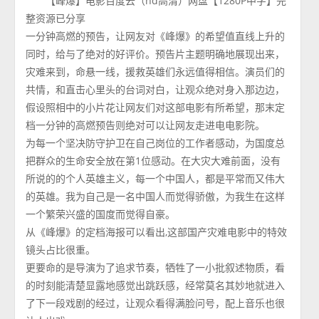
【峰爆】电影百度云（hd高清）网盘【1280P中字】完
整资源已分享
一分钟高燃的预告，让网友对《峰爆》的希望值直线上升的
同时，给与了绝对的好评价。预告片主题明确地展现出来，
灾难来到，命悬一线，援救英雄们永远值得相信。演员们的
共情，和直击心里头的台词对白，让观众绝对身入那边边，
假设照相中的小片花让网友们对这部电影有所希望，那末定
档一分钟的高燃预告则绝对可以让网友走进电电影院。
为每一个坚决防守护卫在自己岗位的工作者感动，为国度总
把群众的生命安全放在第1位感动。在大灾大难前面，没有
所说的的个人英雄主义，每一个中国人，都是平常而又伟大
的英雄。我为自己是一名中国人而觉得骄傲，为我生在这样
一个繁荣兴盛的国度而觉得自豪。
从《峰爆》的定档海报可以看出,这部国产灾难电影中的特效
镜头占比很重。
更要命的是导演为了追求节奏，牺牲了一小批叙述物质，看
的时刻能清楚显露地感觉出跳跃感，经常莫名其妙地就进入
了下一段戏剧的经过，让观众看得满脸问号，配上音乐也很