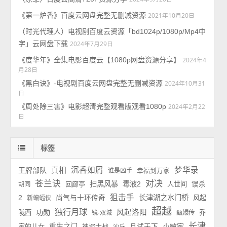
《第一炉香》百度云网盘完整无删减资源
2021年10月20日
（时光代理人）电视剧百度云资源「bd1024p/1080p/Mp4中
字」云网盘下载
2024年7月29日
《度华年》全集电影百度云【1080p网盘资源分享】
2024年4
月28日
《黑白诀》-电视剧百度云网盘完整无删减资源
2024年10月31
日
《周处除三害》电影超清完整观看版观看1080p
2024年2月22
日
标签
沉香如屑
梦华录
王牌部队
真相
谁是凶手
幸福到万家
苍兰诀
对决
扫黑风暴
毒液2
回廊亭
人世间
误杀
胡同
狙击手
长津湖之水门桥
2
尚气与十环传奇
风起
新蝙蝠侠
超越
独行月球
功勋
风起洛阳
陇西
乔
镜·双城
甄嬛传
长津
重生之门
小敏家
家的儿女
神探大战
且试天下