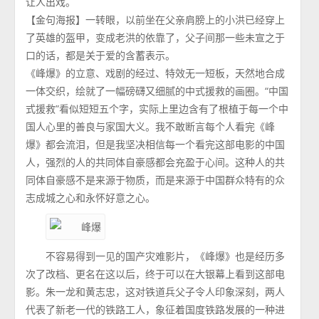
让人出戏。
【金句海报】一转眼，以前坐在父亲肩膀上的小洪已经穿上
了英雄的盔甲，变成老洪的依靠了，父子间那一些未宣之于
口的话，都是关于爱的含蓄表示。
《峰爆》的立意、戏剧的经过、特效无一短板，天然地合成
一体交织，绘就了一幅磅礴又细腻的中式援救的画圈。“中国
式援救”看似短短五个字，实际上里边含有了根植于每一个中
国人心里的善良与家国大义。我不敢断言每个人看完《峰
爆》都会流泪，但是我坚决相信每一个看完这部电影的中国
人，强烈的人的共同体自豪感都会充盈于心间。这种人的共
同体自豪感不是来源于物质，而是来源于中国群众特有的众
志成城之心和永怀好意之心。
不容易得到一见的国产灾难影片，《峰爆》也是经历多
次了改档、更名在这以后，终于可以在大银幕上看到这部电
影。朱一龙和黄志忠，这对铁道兵父子令人印象深刻，两人
代表了新老一代的铁路工人，象征着国度铁路发展的一种进