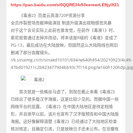
https://pan.baidu.com/s/0QQRE34r53eerewrLE9jylX21
《毒液2》百度云高清720P资源分享
全员炸裂登场贡献神级演技 制造升级演出视物感觉风暴
对于这个言论实际上此前也曾发觉，在前作《毒液1》时，
索尼就曾通过去掉并改动，将本该是R级的《毒液》变成了
PG-13，最后成功在大陆放映，但固然这么大陆院线也照旧
删减了部分血腥镜头。
//k.sinaimg.cn/n/sinakd10101/694/w640h854/20210923/4c49-
47bd019211c2b8234779d4bb93c7f114.png/w160h120hdp.jp
其次就是一些蛛丝马迹了，到现在截止来看《毒液2》
已经出了很多版汉字海报，这是比较少见的。而据中国一些
网络平台的显露，《毒液2》在中国大陆地区是待定档情
形，并且很早以前，该片也宣布了汉字版预告和中国大陆版
海报。这好像解释清楚《毒液2》已经通过了大陆地区检查
核对核定，且确定引进，只是放映日子还未公布。在豆瓣有