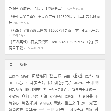
3日
749局-百度云高清网盘【资源分享】
2024年10月6日
《长相思第二季》-全集百度云【1280P网盘共享】超清晰画
质
2024年7月7日
《隐娘》全集百度云网盘【1080P已更新】中字资源已完结
2025年1月25日
《平凡英雄》-百度云资源「bd1024p/1080p/Mp4中字」云
网盘下载
2022年10月7日
标签
超越
苍兰诀
风起洛阳
回廊亭
误杀2
甄嬛传
突围
胡
长津湖
斗罗大陆
长津湖之水门桥
且试天下
同
镜·双城
我和我的祖国
风起陇西
尚气与十环传奇
十年一品温如言
小敏家
真相
功勋
开端
扫黑风暴
王
女心理师
谁是凶手
沉香如屑
光芒
牌部队
毒液2
重生之门
新蝙蝠侠
沙丘
对
梦华录
一生一世
狙击手
鱿鱼游戏
神探大战
四海