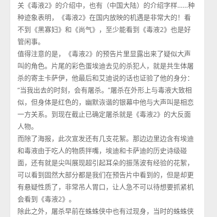
关《毒液2》的介绍中，也有（中国大陆）的介绍字样……种
种迹象表明，《毒液2》在国内放映的机遇是非常大的！看
不到《黑寡妇》和《尚气》，至少能看到《毒液2》也是好
管闲事。
值得注意的是，《毒液2》的预告片里显露出来了疑似大声
叫的角色。片尾的彩色蛋埃迪去见的杀犯人，就是共生体屠
杀的寄主卡萨伊，他最后和艾迪说的话也证验了他的身分：
“当我出去的时刻，会有屠杀。”屠杀在外形上与毒液大致相
似，但身体是红色的，幽默诙谐的银幕中他与大声叫是相恋
一方关系。到现在截止已确定屠杀就是《毒液2》的大反面
人物。
而除了海报，此次宣发还有几支花絮。那边边里边含有埃迪
和毒液由于吃人的物质拌嘴，埃迪和卡萨迪的历史诗级碰
面，还有就是尖叫展现超引起耳朵的振荡波有经验的花絮，
可以看到固然大部分都是我们在预告片中看到的，但是却更
有悬疑性质了，非常吊人胃口，让人急不可以待想要抓紧机
会看到《毒液2》。
除此之外，屠杀早前在蛛蛛侠中也有过现身，当时的蛛蛛侠