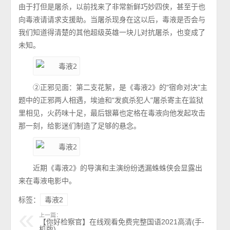
由于打但是屠杀，以前找来了非常新鲜巧妙四侠，甚至于也
向毒液请请求支援助。当屠杀现身在这以后，毒液是否会与
我们知道得清楚的其他超级英雄一块儿对抗屠杀，也变成了
未知。
②正邪见面：第二支花絮，是《毒液2》的“宿命对决”主
题中的正邪两人相遇，埃迪和“发疯杀犯人”屠杀寄主在监狱
里相见，火药味十足，最后银幕也定格在毒液向他发起攻击
那一刻，给影迷们制造了足够的悬念。
近期《毒液2》的导演和主演纷纷透漏蛛蛛侠会显露出
来在毒液电影中。
标签：
毒液2
上一篇：
【你好检察官】在线观看免费完整国语2021高清(手-
机版)