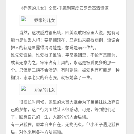
《乔家的儿女》全集-电视剧百度云网盘高清资源
当然，这次戚成钢出轨，四美没敢跟家里人说，她有可
能也是怕丢人吧！要是搁现在，显露出来感得病例，流调会
把人的轨迹显露得清清楚楚，想瞒是瞒不住的。
谁先爱谁输，谁爱得多谁输，平常婚姻里，不论有意而为，
或者无意为之，牢牢占有上风的，永远是被爱更多的那一
个。只但是二姨不会清楚，有时刻候，被爱也有可能是一种
枷锁，忠厚老实的齐志强，就被她套了一生。
很很长时间候，家里的大哥大姐会为了弟弟妹妹放弃自
己的梦想，这个行为固然让人很感动。可是，等到她们老
了，回想自己的一生，大部分的人会后悔。
有一只狐狸，原本自由自在，无拘无束。但小王子遇见狐狸
后，对他采用各种方法照顾。