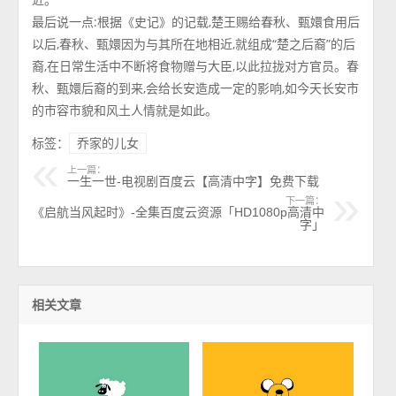
最后说一点:根据《史记》的记载,楚王赐给春秋、甄嬛食用后
以后,春秋、甄嬛因为与其所在地相近,就组成“楚之后裔”的后
裔,在日常生活中不断将食物赠与大臣,以此拉拢对方官员。春
秋、甄嬛后裔的到来,会给长安造成一定的影响,如今天长安市
的市容市貌和风土人情就是如此。
标签：
乔家的儿女
上一篇：
一生一世-电视剧百度云【高清中字】免费下载
下一篇：
《启航当风起时》-全集百度云资源「HD1080p高清中
字」
相关文章