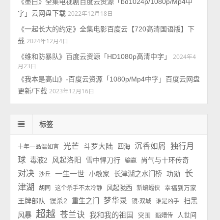
《墨白》全集电视剧百度云资源「bd1024p/1080p/Mp4中
字」云网盘下载
2022年12月18日
《一起长大的约定》全集电影百度云【720高清国语版】下
载
2024年12月4日
《维和防暴队》百度云资源「HD1080p高清中字」
2024年4
月23日
《我本是高山》-百度云资源「1080p/Mp4中字」百度云网盘
更新/下载
2023年12月16日
标签
独行月
光芒
斗罗大陆
沉香如屑
四海
十年一品温如言
球
毒液2
风起洛阳
雪中悍刀行
尚气与十环传奇
输赢
长
对决
一生一世
小敏家
长津湖之水门桥
功勋
沙丘
津湖
风起陇西
胡同
这个杀手不太冷静
新蝙蝠侠
幸福到万家
梦华录
王牌部队
重生之门
扫黑
误杀2
镜·双城
谁是凶手
超越
苍兰诀
我和我的祖国
风暴
人世间
突围
甄嬛传