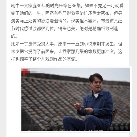
剧中一大家庭30年的时光压缩在36集，短短不充足一月就看
完了她们的一生，固然有些显得节奏匆忙矛盾太密布，但导
演实际上处置的挺浪漫温情的，现实但不婆妈，布景道具细
节时代感过渡都很到位，镜头也美，绝对是精确细致制造
的。
比如一丁身体受损大事，原本一一直到小说末期才发生，但
未夕把它提到了前面来，让乔家那几集的命数更加冲突，这
样也调整了整个儿戏剧作品的基调。