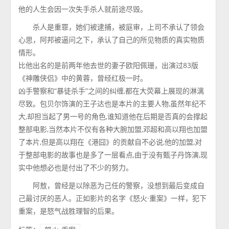
他的人生会因一次失手杀人就前途尽毁。
杀人是重罪，她们被逮捕，被庭审，上司不承认了领会
心思，阿邦被逼问之下，承认了自己的所见物质的真实物质
情形。
比他出名的是前两年他去世的妻子欧阳佩珊，出演过83版
《神雕侠侣》中的黄蓉，曾经红极一时。
凶手警察和“暴徒杀手”之间的纠缠,都在大荧幕上展现的淋漓
尽致。包贝尔饰演的王子达也是本片的主要人物,虽然年纪不
大,却担当起了男一号的角色,谁知道他在后期是否真的会撑起
整部电影,当然本片不仅有各种大腕加盟,邓超和高以翔也加盟
了本片,但是高以翔在《港囧》的贡献自不必说,他的加盟,对
于整部电影的故事也是多了一层看点,由于没有甄子丹饰演,现
实中他想必也是付出了不少的努力。
阿敖，曾经是以除恶为己任的警察，没想到最后变成自
己最讨厌的恶人。正如影片的名字《怒火·重案》一样，犯下
重案，是怒气战胜理智的后果。