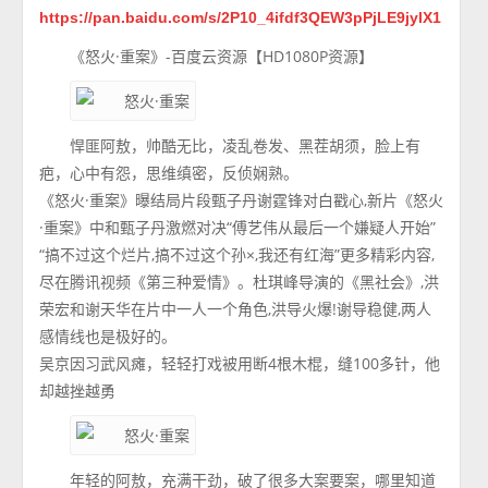
https://pan.baidu.com/s/2P10_4ifdf3QEW3pPjLE9jylX1
《怒火·重案》-百度云资源【HD1080P资源】
悍匪阿敖，帅酷无比，凌乱卷发、黑茬胡须，脸上有
疤，心中有怨，思维缜密，反侦娴熟。
《怒火·重案》曝结局片段甄子丹谢霆锋对白戳心,新片《怒火
·重案》中和甄子丹激燃对决“傅艺伟从最后一个嫌疑人开始”
“搞不过这个烂片,搞不过这个孙×,我还有红海”更多精彩内容,
尽在腾讯视频《第三种爱情》。杜琪峰导演的《黑社会》,洪
荣宏和谢天华在片中一人一个角色,洪导火爆!谢导稳健,两人
感情线也是极好的。
吴京因习武风瘫，轻轻打戏被用断4根木棍，缝100多针，他
却越挫越勇
年轻的阿敖，充满干劲，破了很多大案要案，哪里知道