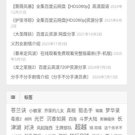
【蔷薇风暴】全集百度云网盘【HD1080p】高清国语
2024年
12月31日
《护宝寻踪》全集百度云网盘[HD1080p]资源分享
2025年6月
2日
（大圣降妖）百度云资源 网盘分享
2021年10月3日
义烈女剧情介绍
2025年11月3日
（春来定风波）在线观看免费观看完整版最新(手-机版)
2025
年5月5日
（龙之家族2）百度云高清720P资源分享
2024年7月3日
分手不分手剧情介绍（分手不分手演员表）
2024年7月13日
标签
苍兰诀
狙击手
梦华录
小敏家
真相
乔家的儿女
输赢
长
光芒
沉香如屑
斗罗大陆
毒液2
四海
胡同
新蝙蝠侠
超越
津湖
对决
王牌部队
风起陇西
镜·双城
这个杀手不