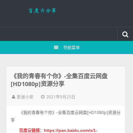
导航菜单
《我的青春有个你》-全集百度云网盘
[HD1080p]资源分享
2021年9月25日
影迷小安
《我的青春有个你》-全集百度云网盘[HD1080p]资源分
享
百度云链接
：
https://pan.baidu.com/s/1-