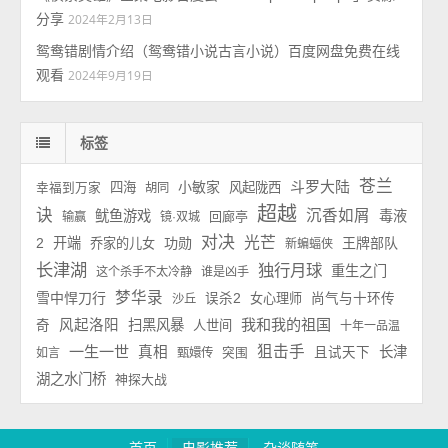
分享
2024年2月13日
鸳鸯错剧情介绍（鸳鸯错小说古言小说）百度网盘免费在线
观看
2024年9月19日
标签
苍兰
斗罗大陆
小敏家
四海
风起陇西
幸福到万家
胡同
超越
诀
沉香如屑
鱿鱼游戏
毒液
回廊亭
输赢
镜·双城
对决
光芒
2
开端
功勋
王牌部队
乔家的儿女
新蝙蝠侠
长津湖
独行月球
重生之门
这个杀手不太冷静
谁是凶手
梦华录
雪中悍刀行
误杀2
女心理师
尚气与十环传
沙丘
我和我的祖国
风起洛阳
扫黑风暴
奇
人世间
十年一品温
一生一世
狙击手
真相
长津
且试天下
如言
甄嬛传
突围
湖之水门桥
神探大战