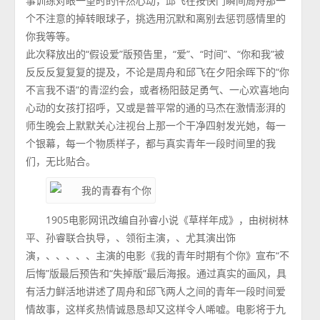
事训练对眼一望时的怦然心动，邱飞在按快门瞬间周舟那一
个不注意的掉转眼球子，挑选用沉默和离别去惩罚感情里的
你我等等。
此次释放出的“假设爱”版预告里，“爱”、“时间”、“你和我”被
反反反复复复的提及，不论是周舟和邱飞在夕阳余晖下的“你
不言我不语”的青涩约会，或者杨阳鼓足勇气、一心欢喜地向
心动的女孩打招呼，又或是普平常的通的马杰在激情澎湃的
师生晚会上默默关心注视台上那一个干净四射发光她，每一
个银幕，每一个物质样子，都与真实青年一段时间里的我
们，无比贴合。
1905电影网讯改编自孙睿小说《草样年成》，由树树林
平、孙睿联合执导，、领衔主演，、尤其演出饰
演，、、、、、主演的电影《我的青年时期有个你》宣布“不
后悔”版最后预告和“失掉版”最后海报。通过真实的画风，具
有活力鲜活地讲述了周舟和邱飞两人之间的青年一段时间爱
情故事，这样炙热情诚恳恳却又这样令人唏嘘。电影将于九