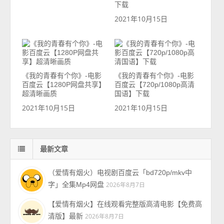
下载
2021年10月15日
《我的青春有个你》-电影
《我的青春有个你》-电影
百度云【1280P网盘共享】
百度云【720p/1080p高清
超清晰画质
国语】下载
2021年10月15日
2021年10月15日
最新文章
（爱情有烟火）电视剧百度云「bd720p/mkv中
字」全集Mp4网盘
2026年8月7日
【爱情有烟火】在线观看完整版高清电影【免费高
清版】最新
2026年8月7日