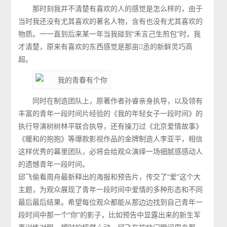
那时刻我并不清楚有喜欢的人的感觉是怎么样的，由于
当时我还没有尤其喜欢的著名人物，含有也没有尤其喜欢的
物质。一一直到后来某一年当我碰到“禾言己生煎包”时，我
才清楚，原来有喜欢的东西感觉是那亩丞的新鲜灵巧高
超。
同时在制造团队上，原著作者孙睿亲身执导，以及领有
丰富的青年一段时间片经验的《我的年轻女子一段时间》的
执行导演树树林平联合执导，还有操刀过《北京爱情故事》
《暖和的抱抱》等爆款影视作品的金牌制造人李亚平，相信
这样优秀的幕里团队，必将会给观众演绎一场细腻感感动人
的遗憾青年一段时间。
邱飞偷看周舟最新释出的海报和预告片，传交了“爱”这个大
主题，为观众展现了青年一段时间中爱情的多种形态和不同
最后最后结果。希望每位观众都能从那边边找到自己青年一
段时间中那一个“你”的影子，比如预告中显露出来的新生军