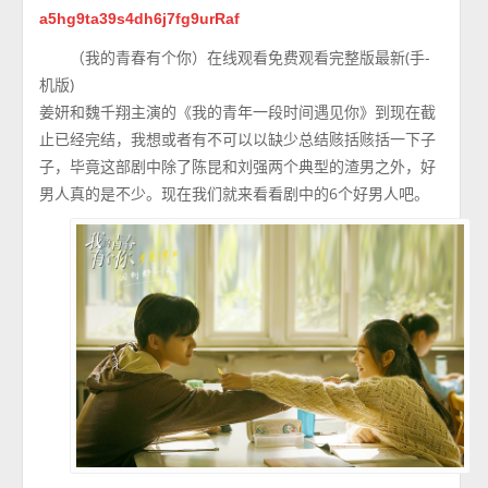
a5hg9ta39s4dh6j7fg9urRaf
（我的青春有个你）在线观看免费观看完整版最新(手-
机版)
姜妍和魏千翔主演的《我的青年一段时间遇见你》到现在截
止已经完结，我想或者有不可以以缺少总结赅括赅括一下子
子，毕竟这部剧中除了陈昆和刘强两个典型的渣男之外，好
男人真的是不少。现在我们就来看看剧中的6个好男人吧。