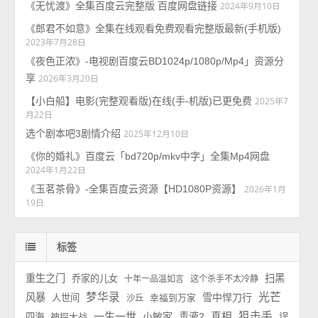
《无忧渡》全集百度云完整版 百度网盘链接
2024年9月10日
《郎君不如意》全集在线观看免费观看完整版最新(手机版)
2023年7月28日
《夜色正浓》-电视剧百度云BD1024p/1080p/Mp4」资源分
享
2026年3月20日
【小白船】电影(完整观看版)在线(手-机版)已更免费
2025年7
月22日
选个剧本吧3剧情介绍
2025年12月10日
《你的婚礼》百度云「bd720p/mkv中字」全集Mp4网盘
2024年1月22日
《玉茗茶骨》-全集百度云资源【HD1080P资源】
2026年1月
19日
标签
重生之门
扫黑
乔家的儿女
十年一品温如言
这个杀手不太冷静
梦华录
光芒
风暴
雪中悍刀行
人世间
沙丘
幸福到万家
一生一世
狙击手
小敏家
毒液2
真相
四海
神探大战
误