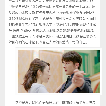
板从来不曾对廖蓝发火,如果廖蓝对他发火,他就心软原谅她,
但廖蓝自己,还是认为这份感情更需要黄老板的一个真诚。廖
蓝的经历比较复杂,在这部电视剧中,廖蓝收获了很多,同时,也
让很多观众感到了热血,她是真正那种天生爱表演的女人,而且
她的处事能力,也能让很多人学习,她在这部剧中的表现也非常
好,获得了很多人的喜欢,大家都很羡慕她,她是那种遇到困难,
一直默默坚持的人,她会用实际行动去证明自己,她会让很多人
拜倒在她的石榴裙下,也会让人对她的爱情非常的向往。
这不是思维误区,而是矫枉过正。陈沛的作品能看出陈沛