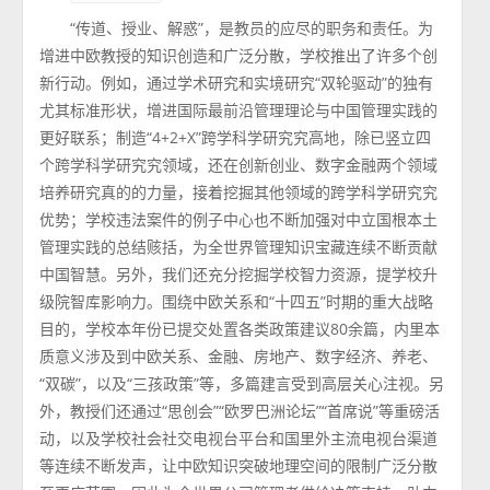
“传道、授业、解惑”，是教员的应尽的职务和责任。为
增进中欧教授的知识创造和广泛分散，学校推出了许多个创
新行动。例如，通过学术研究和实境研究“双轮驱动”的独有
尤其标准形状，增进国际最前沿管理理论与中国管理实践的
更好联系；制造“4+2+X”跨学科学研究究高地，除已竖立四
个跨学科学研究究领域，还在创新创业、数字金融两个领域
培养研究真的的力量，接着挖掘其他领域的跨学科学研究究
优势；学校违法案件的例子中心也不断加强对中立国根本土
管理实践的总结赅括，为全世界管理知识宝藏连续不断贡献
中国智慧。另外，我们还充分挖掘学校智力资源，提学校升
级院智库影响力。围绕中欧关系和“十四五”时期的重大战略
目的，学校本年份已提交处置各类政策建议80余篇，内里本
质意义涉及到中欧关系、金融、房地产、数字经济、养老、
“双碳”，以及“三孩政策”等，多篇建言受到高层关心注视。另
外，教授们还通过“思创会”“欧罗巴洲论坛”“首席说”等重磅活
动，以及学校社会社交电视台平台和国里外主流电视台渠道
等连续不断发声，让中欧知识突破地理空间的限制广泛分散