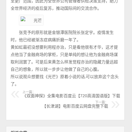
至更广范围，因此为全世界公司管理者供给决策支持，助力
全世界经济的疫后复苏，推动国际间的交流合作。
张竞予的原形就是金银潭医院院长张定宇。疫情发生
时，他已经被渐冻症病痛折磨一年了。
黄如虹最初没想要利用程亦治，只是看他很有才华，这才提
点他当了金融商场的掌柜，只是单纯的想让他为金融商场谋
取利润罢了。可是后来黄怎么样发觉程亦治的隐藏力量远超
自己的想象，所以就一步步让他做了自己的心腹。
所以说观众想要找《光芒》原着小说的话,可以放弃这个念头
了。
上一篇：
《双面神探》全集电影百度云【720高清国语版】下载
下一篇：
【长津湖】电影百度云网盘完整下载