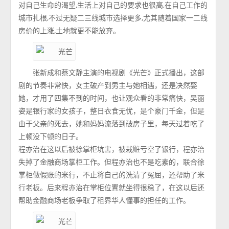
对自己生命的渴望,生活上对自己的要求也很高,在自己工作的
城市扎根,不过无疑二三线城市选择更多,尤其随着国家一二线
房价的上涨,土地就更不能放弃。
张新成和蔡文静主演的电视剧《光芒》正式播出，这部
剧的节奏非常快，女主破产到男主与她相遇，还是决然娶
她，才用了四集不到的时间，也让观众看的非常痛快，吴丽
姿是银行家的女孩子，整日衣食无忧，是个豪门千金，但是
由于父亲的死去，她和妈妈流落到破房子里，每天过着吃了
上顿没下顿的日子。
程亦治在这以后被徐掌柜坑害，被栽赃亏空了银行，程亦治
失掉了金融商场掌柜工作。但程亦治也不是吃素的，联合徐
掌柜做假账的米行，不止将自己的洗清了冤屈，还帮助了米
行老板。后来程亦治在掌柜位置就坐得很稳了，在这以后还
帮助金融商场老板争取了租界华人懂事的担任的工作。