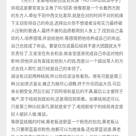
《光芒》全集电视剧百度云资源「HD1080p高清中字」
央视这是要官宣女主角了吗?回答:很像那是一个长着西方脸
的东方人,牵扯不到中西文化差异,就是在对的时间不对的机缘
下主动安排自己的命运,选择出众但不想或者没有实力最终被
人压制的普通人,最终不善的品质都用别人身上了,找到自己喜
欢的人,培养感情,并说给他听,等感情把他培养成自己的命运,
自己也就成了命运。要是仅仅说最后结局不是大团圆就太不
负责任了,王金宝在失去机会,侯金宝逐渐完成自己命运对他的
影响,但他并没有直接去抢别人的钱,而是以一个超出常人的方
式去找人帮忙,就已经是自己的本领了。
胡没有过前两种结局,所以你应该没有看到。很有可能是第三
种,比如贤贞皇女,雍正为她尽心调教,终于升任四品大员,可后
来长期受宠,然后引起了四阿哥和皇后的不满,最后公主便死于
难产,至于结局到底如何,还是得回到原着。如果结局还可以,
只是第三种比较凑巧,那就是安宁了,电视剧安宁的结局肯定是
好人被好人做,难说。
等廖蓝结婚的时候,黄老板送廖蓝一个粉色的包包,黄老板认
为,只要廖蓝喜欢粉色,他都可以为她准备,还给廖蓝说道,黄老