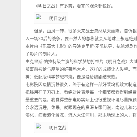
《明日之战》有多爽，看完的观众都说好。
但是，画风一转，很多未来战士忽然从天而降，告诉银
入一场30后的战争，要不然人的总称就会从地球上永远绝对
本片由《乐高大电影》的导演克里斯·麦凯执导，执笔戏剧作
了影片的制片人。
由克里斯·帕拉特级主演的科学梦想打怪片《明日之战》大陆
部事前被给与厚望的好莱坞大片，这样的成绩让人失望。而
神：低配版科学梦想串烧，像是没给编剧结末款。
电影院因疫情沉静很久，终于有这样一部好莱坞视效大制造
把钱用在了刀刃上，看绝对片表示每一个细节都看得到经费
最重要的是，我觉得整部电影实际上也很重视环境尽量照顾
会永远沉睡，休眠。就跟现在的资深专家们说，南边儿和北
溶化，病毒溶化解冻，流入大江河川，那末地球上的人，将