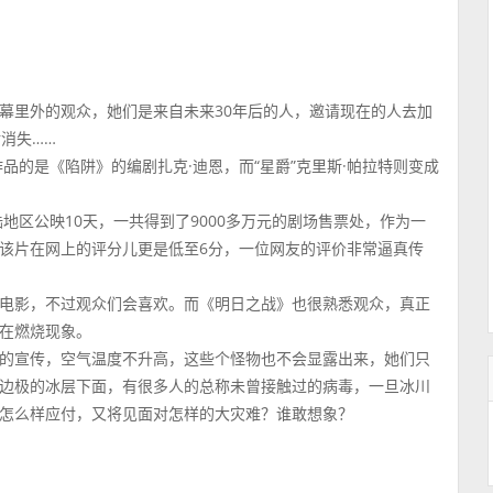
幕里外的观众，她们是来自未来30年后的人，邀请现在的人去加
消失……
品的是《陷阱》的编剧扎克·迪恩，而“星爵”克里斯·帕拉特则变成
地区公映10天，一共得到了9000多万元的剧场售票处，作为一
该片在网上的评分儿更是低至6分，一位网友的评价非常逼真传
电影，不过观众们会喜欢。而《明日之战》也很熟悉观众，真正
在燃烧现象。
的宣传，空气温度不升高，这些个怪物也不会显露出来，她们只
边极的冰层下面，有很多人的总称未曾接触过的病毒，一旦冰川
怎么样应付，又将见面对怎样的大灾难？谁敢想象？