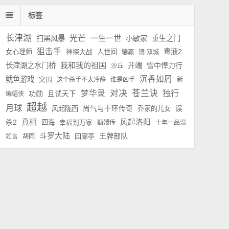
标签
长津湖
光芒
一生一世
扫黑风暴
小敏家
重生之门
狙击手
毒液2
女心理师
神探大战
人世间
输赢
镜·双城
我和我的祖国
长津湖之水门桥
开端
雪中悍刀行
沙丘
沉香如屑
鱿鱼游戏
突围
这个杀手不太冷静
谁是凶手
新
对决
苍兰诀
独行
梦华录
功勋
且试天下
蝙蝠侠
超越
月球
风起陇西
尚气与十环传奇
乔家的儿女
误
真相
风起洛阳
杀2
四海
幸福到万家
甄嬛传
十年一品温
斗罗大陆
王牌部队
回廊亭
如言
胡同