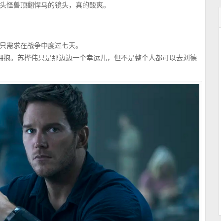
头怪兽顶翻悍马的镜头，真的酸爽。
只需求在战争中度过七天。
上前拥抱。苏桦伟只是那边边一个幸运儿，但不是整个人都可以去刘德