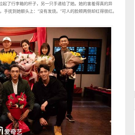
经拉起了行李箱的杆子，另一只手递给了她。她的害羞得真的异
，手抚到她额头上：“没有发烧。”可人的脸颊两侧却红得很红。