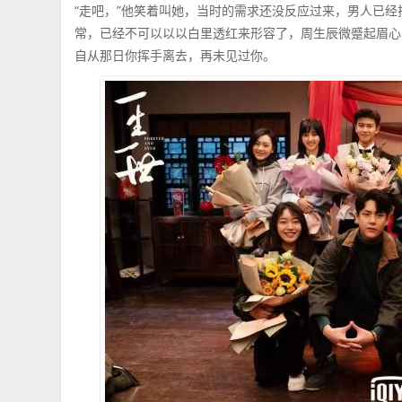
“走吧，”他笑着叫她，当时的需求还没反应过来，男人已
常，已经不可以以以白里透红来形容了，周生辰微蹙起眉心
自从那日你挥手离去，再未见过你。