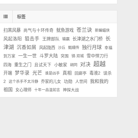
标签
苍兰诀
扫黑风暴
鱿鱼游戏
尚气与十环传奇
新蝙蝠侠
长
狙击手
风起洛阳
王牌部队
长津湖之水门桥
输赢
津湖
独行月球
沉香如屑
风起陇西
沙丘
甄嬛传
幸福
一生一世
斗罗大陆
雪中悍刀行
到万家
突围
镜·双城
超越
对决
重生之门
小敏家
四海
且试天下
胡同
梦华录
光芒
开端
真相
毒液2
回廊亭
误杀
谁是凶手
我和我的
功勋
2
乔家的儿女
人世间
这个杀手不太冷静
祖国
女心理师
神探大战
十年一品温如言