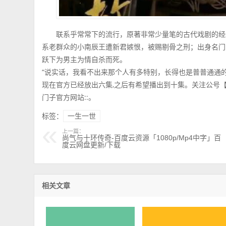
联系乎常常下的流行，原著非常少量笔的古代戏剧的经
系老群众的小南辰王遭新君嫉恨，被赐剔骨之刑；出身名门
跃下为男主为情自杀而死。
“说实话，我看不出来那个人有多特别，长得也是普普通通
现在官方已经放出六集,之后有希望播出到十集。关注公号【阿莫
门子官方网站::。
标签：
一生一世
上一篇：
尚气与十环传奇-百度云资源「1080p/Mp4中字」百
度云网盘更新/下载
相关文章