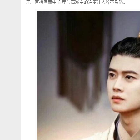
牙。直播画面中,白鹿与高瀚宇的连麦让人猝不及防。