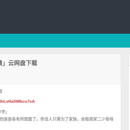
高清」云网盘下载
载
mnBhLsHa5Wbco7cA
中字」
但是是各有所图罢了。佟佳人只需为了家族，坐稳周家二少祖母