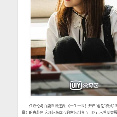
任嘉伦与白鹿直播连麦,《一生一世》开启“虐伦”模式
骨》的古装剧,这部超级虐心的古装剧真心可以让人看到哭