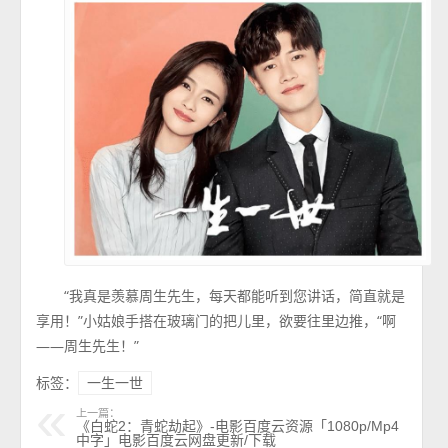
“我真是羡慕周生先生，每天都能听到您讲话，简直就是
享用！”小姑娘手搭在玻璃门的把儿里，欲要往里边推，“啊
——周生先生！”
标签：
一生一世
上一篇：
《白蛇2：青蛇劫起》-电影百度云资源「1080p/Mp4
中字」电影百度云网盘更新/下载