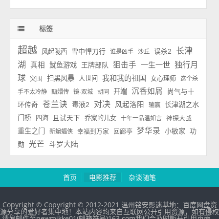
标签
超越
长津
雪中悍刀行
风起陇西
误杀2
谁是凶手
沙丘
湖
独行月
狙击手
一生一世
真相
鱿鱼游戏
王牌部队
球
我和我的祖国
扫黑风暴
人世间
女心理师
突围
这个杀
沉香如屑
开端
尚气与十
手不太冷静
甄嬛传
镜·双城
胡同
苍兰诀
对决
毒液2
风起洛阳
长津湖之水
环传奇
输赢
门桥
四海
且试天下
乔家的儿女
神探大战
十年一品温如言
梦华录
重生之门
小敏家
功
回廊亭
新蝙蝠侠
幸福到万家
光芒
斗罗大陆
勋
首页
电影推荐
杂谈随笔
Copyright © Copyright © 2012-2021 温州铭安影迷基地：百度网盘资
源分享的爱好者集中地！本站内容均来自互联网公开引用资源，如有侵权
请发邮件至newmikke01(邮箱符号)163.com我们会及时断开引用页面。