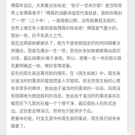
傅霖听说后，大笑着对张咏说：“别子一世尚尔耶？是岂知世
界上有傅霖者乎？”傅霖的话翻译成现代语就是，我和你离别
了“一世”（三十年），一直隐居山野，没有结果就无就的，
世界上哪还有人能知道我傅霖的姓名呢！傅霖是气量大的，
暂别一世，仍不失高士之节。
现在这两部剧都被杀了，剧方不是依照规定的时间间顺着次
序播出，而是先播出一生一世，恐怕长安如故被狠毒凶恶的
对待，最后结果BE难于承担。所以，想看一生一世的观众首
先要明确这一些，做好意理准备。
前生的周生辰总算完败的情形，在《周生如故》中，周生辰
对漼当时的需求的爱固然是人尽皆知，但无奈周生辰的心里
有非常多的牵绊，他会由于漼当时的需求的一句话，风雨没
有阻碍地为她送胜利的消息，他会由于漼当时的需求喜欢石
榴而买下几筐的石榴一个个擦干净，最后借别人的形式送
出。这份爱足够深沉，但却也只能停步于此。
更要命的是，时宜无意中听周生辰同事说，周生辰已经有未
婚妻了。