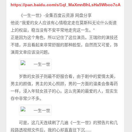
https://pan.baidu.com/s/1ql_MaXmnBhLsHa5Wbco7cA
《一生一世》-全集百度云资源 网盘分享
他说:"我爱的女人应该有心情稳定走在莫斯科无论什么街道
上的权益，稳当没有不安平常地走完这一生。"
正是因为这个角色，所以记住了这位演员。王瑞欣的演技还
不错，并且看起来非常舒服的那种脸型，自然而又可爱，饰
演周文幸应该没问题。
岁数的女孩子则最不舒服合看，由于剧中的爱情太美，
男主的颜值，男主的关心照顾，男的一方面的温柔会像毒药
一样，浸入年轻女孩子的心。这么完美的最爱的人，现实生
存中非常少不多。
可是，这几天连续刷了几遍《一生一世》的预告片和几
段路透视频文件后，我的心却直直往下沉……