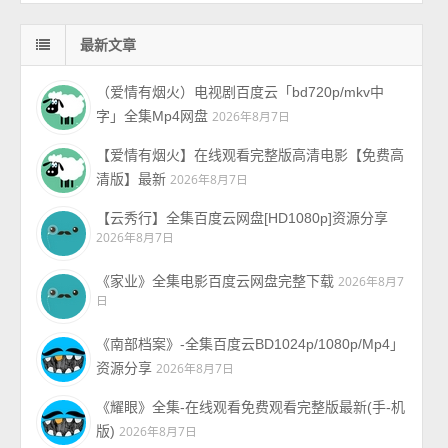
最新文章
（爱情有烟火）电视剧百度云「bd720p/mkv中
字」全集Mp4网盘
2026年8月7日
【爱情有烟火】在线观看完整版高清电影【免费高
清版】最新
2026年8月7日
【云秀行】全集百度云网盘[HD1080p]资源分享
2026年8月7日
《家业》全集电影百度云网盘完整下载
2026年8月7
日
《南部档案》-全集百度云BD1024p/1080p/Mp4」
资源分享
2026年8月7日
《耀眼》全集-在线观看免费观看完整版最新(手-机
版)
2026年8月7日