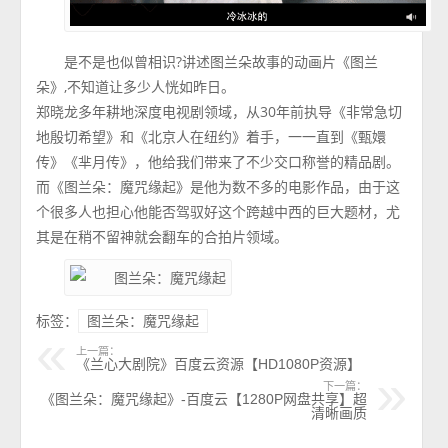
是不是也似曾相识?讲述图兰朵故事的动画片《图兰
朵》,不知道让多少人恍如昨日。
郑晓龙多年耕地深度电视剧领域，从30年前执导《非常急切
地殷切希望》和《北京人在纽约》着手，一一直到《甄嬛
传》《芈月传》，他给我们带来了不少交口称誉的精品剧。
而《图兰朵：魔咒缘起》是他为数不多的电影作品，由于这
个很多人也担心他能否驾驭好这个跨越中西的巨大题材，尤
其是在稍不留神就会翻车的合拍片领域。
标签：
图兰朵：魔咒缘起
上一篇：
《兰心大剧院》百度云资源【HD1080P资源】
下一篇：
《图兰朵：魔咒缘起》-百度云【1280P网盘共享】超
清晰画质