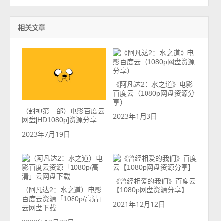
相关文章
《阿凡达2：水之道》电影
百度云（1080p网盘资源分
享）
（封神第一部）电影百度云
2023年1月3日
网盘[HD1080p]资源分享
2023年7月19日
《曾经相爱的我们》百度云
（阿凡达2：水之道）电影
【1080p网盘资源分享】
百度云资源「1080p/高清」
2021年12月12日
云网盘下载