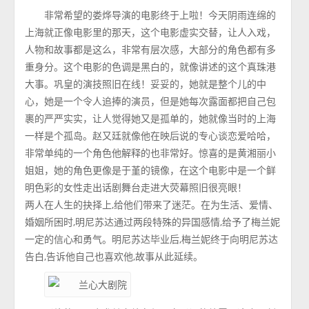
非常希望的娄烨导演的电影终于上啦！今天阴雨连绵的
上海就正像电影里的那天，这个电影虚实交替，让人入戏，
人物和故事都是这么，非常有层次感，大部分的角色都有多
重身分。这个电影的色调是黑白的，就像讲述的这个真珠港
大事。巩皇的演技照旧在线！妥妥的，她就是整个儿的中
心，她是一个令人追捧的演员，但是她每次露面都把自己包
裹的严严实实，让人觉得她又是孤单的，她就像当时的上海
一样是个孤岛。赵又廷就像他在映后说的专心谈恋爱哈哈，
非常单纯的一个角色他解释的也非常好。惊喜的是黄湘丽小
姐姐，她的角色更像是于堇的镜像，在这个电影中是一个鲜
明色彩的女性走出话剧舞台走进大荧幕照旧很亮眼！
两人在人生的抉择上,给他们带来了迷茫。在为生活、爱情、
婚姻所困时,明尼苏达通过两段特殊的异国感情,给予了梅兰妮
一定的信心和勇气。明尼苏达毕业后,梅兰妮终于向明尼苏达
告白,告诉他自己也喜欢他,故事从此延续。