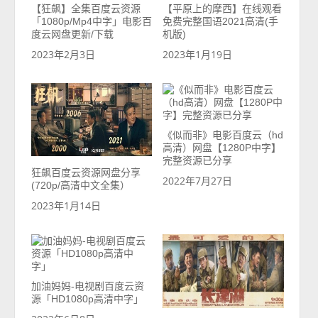
【狂飙】全集百度云资源
【平原上的摩西】在线观看
「1080p/Mp4中字」电影百
免费完整国语2021高清(手
度云网盘更新/下载
机版)
2023年2月3日
2023年1月19日
《似而非》电影百度云（hd
高清）网盘【1280P中字】
完整资源已分享
狂飙百度云资源网盘分享
2022年7月27日
(720p/高清中文全集）
2023年1月14日
加油妈妈-电视剧百度云资
源「HD1080p高清中字」