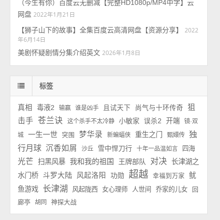
（今生有你）百度云无删减【完整HD1080p/MP4中字】云
网盘
2022年1月21日
【狮子山下的故事】全集百度云高清网盘【资源分享】
2022
年6月14日
美剧怀疑剧情分集介绍英文
2026年1月8日
标签
狙
真相
毒液2
且试天下
尚气与十环传奇
输赢
谁是凶手
苍兰诀
击手
小敏家
开端
误杀2
这个杀手不太冷静
镜·双
独
一生一世
梦华录
重生之门
城
突围
新蝙蝠侠
甄嬛传
行月球
沉香如屑
雪中悍刀行
四海
沙丘
十年一品温如言
对决
光芒
我和我的祖国
扫黑风暴
王牌部队
长津湖之
超越
斗罗大陆
水门桥
风起洛阳
功勋
鱿
幸福到万家
长津湖
鱼游戏
风起陇西
女心理师
人世间
乔家的儿女
回
廊亭
神探大战
胡同