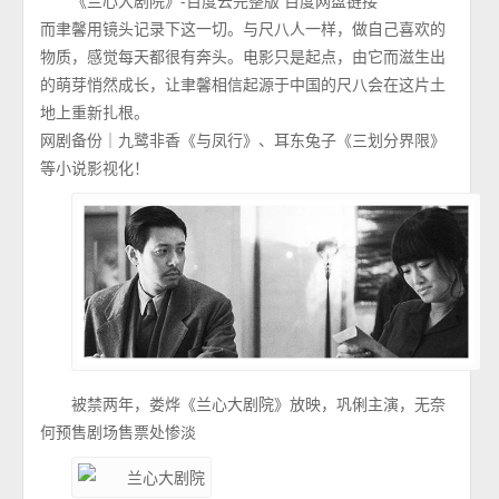
《兰心大剧院》-百度云完整版 百度网盘链接
而聿馨用镜头记录下这一切。与尺八人一样，做自己喜欢的
物质，感觉每天都很有奔头。电影只是起点，由它而滋生出
的萌芽悄然成长，让聿馨相信起源于中国的尺八会在这片土
地上重新扎根。
网剧备份｜九鹭非香《与凤行》、耳东兔子《三划分界限》
等小说影视化！
被禁两年，娄烨《兰心大剧院》放映，巩俐主演，无奈
何预售剧场售票处惨淡