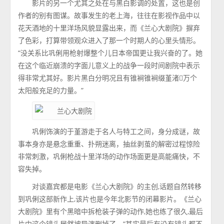
影片的另一个尤其之处在与黑白影调的处置，这也是创
作者的别有图谋。故事发生的老上海，往往在影视作品中以
花天酒地的十里洋场风貌显露出来，而《兰心大剧院》摒弃
了色彩，打算带领观众进入了那一个时期人的心里头情形。
“没关系比巩俐用枪射爆整个儿日本帝国更让我兴奋的了。她
在这个临近崩溃的字面儿意义上的战争一段时间剧院中表示
得非常尤其好。影片黑白分明况且有锥裥锥裥缀堇渚万个
太阳般充足的力量。”
巩俐饰演的于堇游走于名人与特工之间，身分成谜，故
事本身亦是悬念重重、扑朔迷离，抽丝剥茧的解密过程惊险
非常刺激，巩俐枪战十里洋场的动作场面更是高能痛快，不
容失掉。
对谈嘉宾都是电影《兰心大剧院》的主创,话题自然转移
到巩俐这部新作上,该片也是今年北影节的闭幕影片。《兰心
大剧院》里有个黑暗中拆枪装子弹的动作,她也练了很久,最后
片中这个镜头居然被导演删掉了。“其实最后有没有镜头都不