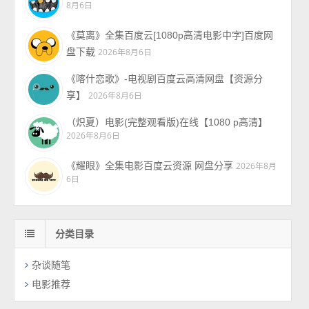
8月6日
《莫离》全集百度云[1080p高清电影中字]百度网
盘下载
2026年8月6日
《喀什恋歌》-电视剧百度云高清网盘【资源分
享】
2026年8月6日
（炽夏）电影(完整观看版)在线【1080 p高清】
2026年8月6日
《耀眼》全集电影百度云资源 网盘分享
2026年8月
6日
分类目录
杂谈随笔
电影推荐