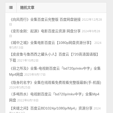
随机文章
《向风而行》全集百度云完整版 百度网盘链接
2022年12月28
日
《变形金刚：起源》电影百度云资源 网盘分享
2024年9月28
日
《城中之城》全集电影百度云【1080p网盘资源分享】
2024
年5月13日
【皮皮鲁与鲁西西之罐头小人】百度云【720高清国语版】
下载
2021年10月2日
《目之所及》全集-电视剧百度云「bd720p/mkv中字」全集
Mp4网盘
2025年9月17日
《隐身的名字》全集在线观看免费观看完整版最新(手-机版)
2026年5月25日
（多喝热水）电视剧百度云「bd720p/mkv中字」全集Mp4
网盘
2022年6月18日
【夹缝之间】百度云BD1024p/1080p/Mp4」资源分享
2024
年11月13日