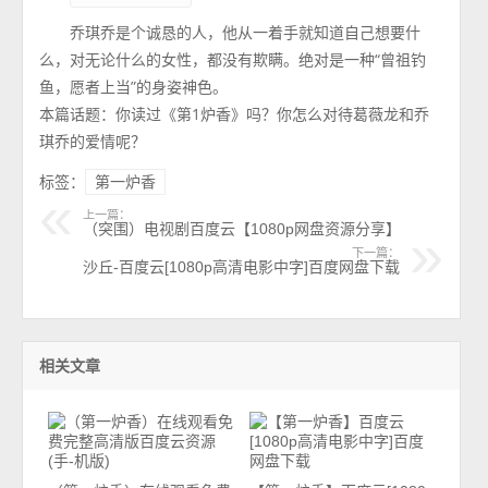
乔琪乔是个诚恳的人，他从一着手就知道自己想要什
么，对无论什么的女性，都没有欺瞒。绝对是一种“曾祖钓
鱼，愿者上当”的身姿神色。
本篇话题：你读过《第1炉香》吗？你怎么对待葛薇龙和乔
琪乔的爱情呢？
标签：
第一炉香
上一篇：
（突围）电视剧百度云【1080p网盘资源分享】
下一篇：
沙丘-百度云[1080p高清电影中字]百度网盘下载
相关文章