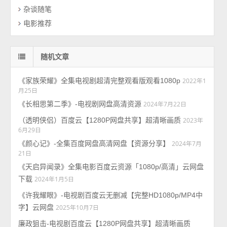
杂谈随笔
电影推荐
随机文章
《家族荣耀》全集电视剧超清完整观看版观看1080p
2022年1
月25日
《长相思第二季》-电视剧网盘高清资源
2024年7月22日
（透明侠侣）百度云【1280P网盘共享】超清晰画质
2023年
6月29日
《颜心记》-全集百度网盘高清网盘【资源分享】
2024年7月
21日
《天启异闻录》全集电影百度云资源「1080p/高清」云网盘
下载
2024年1月5日
《许我耀眼》-电视剧百度云无删减【完整HD1080p/MP4中
字】云网盘
2025年10月7日
廉政狙击-电视剧百度云【1280P网盘共享】超清晰画质