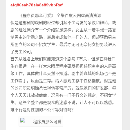
afg86sah78sia8s89vbbRaf
《程序员那么可爱》-全集百度云网盘高清资源
但是这部剧的戏剧的经过却引起不少网友的争议和辩论，戏
剧的经过简介有一个介绍就是这样，女主从一着手想一路复
制男主的学霸之路，最后变成和他一样的人，但却获悉男主
所创立的公司不招女学生，最后才无可无奈何女扮男装进入
了男主公司。
首先从姓名上我们就能知道这个剧与IT有关，但是它离我们
生存很远。在一样大众眼里程序研发担担任职务务的人是高
级工作，具体做什么天然不知道。剧中姜逸城的出场也不是
工作着手，反而是生存。给人感观生存中性格懒散，但是他
的公司职员明确承觉得他非常严厉，就像她们的研发部，每
个人天天儿战战兢兢，况且有一门不行文的规定，不招女学
生。这些个整个都是观众的迷惑不说，让人不可以以熟悉。
难不行是对性别的不公平等对待吗？