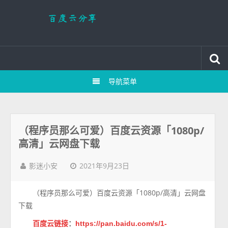
导航菜单
（程序员那么可爱）百度云资源「1080p/
高清」云网盘下载
2021年9月23日
影迷小安
（程序员那么可爱）百度云资源「1080p/高清」云网盘
下载
百度云链接
：
https://pan.baidu.com/s/1-