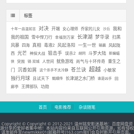
标签
对决
我和
开端
女心理师
乔家的儿女
十年一品温如言
沙丘
长津湖
我的祖国
梦华录
雪中悍刀行
扫黑
幸福到万家
一生一世
风暴
真相
毒液2
风起洛阳
四海
风起陇
输赢
光芒
狙击手
斗罗大陆
西
神探大战
误杀2
胡同
新蝙蝠
鱿鱼游戏
重生之
人世间
尚气与十环传奇
侠
突围
镜·双城
超越
苍兰诀
沉香如屑
门
小敏家
这个杀手不太冷静
独行月球
长津湖之水门桥
且试天下
回
甄嬛传
谁是凶手
王牌部队
功勋
廊亭
首页
电影推荐
杂谈随笔
Copyright © Copyright © 2012-2021 温州铭安影迷基地：百度网盘资
源分享的爱好者集中地！本站内容均来自互联网公开引用资源，如有侵权
请发邮件至newmikke01(邮箱符号)163.com我们会及时断开引用页面。