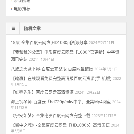
杂谈随笔
电影推荐
随机文章
19层-全集百度云网盘[HD1080p]资源分享
2024年2月21日
【我和我的父辈】电影百度云网盘【1080P已更新】中字资
源已完结
2021年10月4日
八戒之天蓬下界-百度云完整版 百度网盘链接
2024年2月1日
【输赢】在线观看免费完整高清版百度云资源(手-机版)
2022
年1月15日
【红毯先生】百度云网盘高清资源
2024年2月22日
海上钢琴师-百度云「bd720p/mkv中字」全集Mp4网盘
2024
年11月8日
《宁安如梦》全集电影百度云网盘完整下载
2023年12月5日
《城中之城》-全集百度云网盘【HD1080p】高清国语
2024
年5月8日