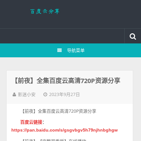
导航菜单
【前夜】全集百度云高清720P资源分享
2023年9月27日
影迷小安
【前夜】全集百度云高清720P资源分享
百度云链接
：
https://pan.baidu.com/s/gsgvbgv5h79njhnbghgw