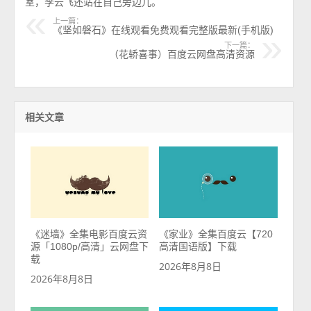
室，李云飞还站在自己旁边儿。
上一篇：
《坚如磐石》在线观看免费观看完整版最新(手机版)
下一篇：
（花轿喜事）百度云网盘高清资源
相关文章
《迷墙》全集电影百度云资
《家业》全集百度云【720
源「1080p/高清」云网盘下
高清国语版】下载
载
2026年8月8日
2026年8月8日