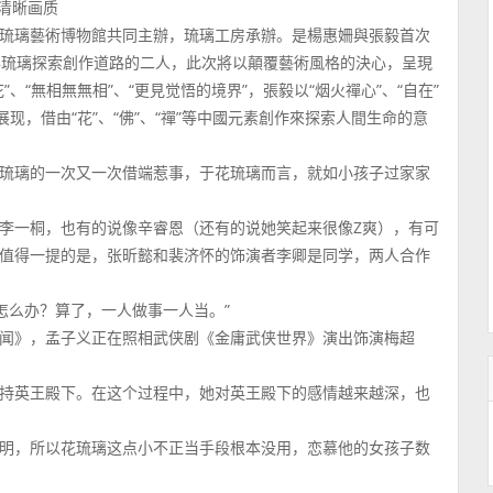
超清晰画质
琉璃藝術博物館共同主辦，琉璃工房承辦。是楊惠姍與張毅首次
年琉璃探索創作道路的二人，此次將以顛覆藝術風格的決心，呈現
“無相無無相”、“更見觉悟的境界”，張毅以“烟火禪心”、“自在”
现，借由“花”、“佛”、“禪”等中國元素創作來探索人間生命的意
琉璃的一次又一次借端惹事，于花琉璃而言，就如小孩子过家家
李一桐，也有的说像辛睿恩（还有的说她笑起来很像Z爽），有可
值得一提的是，张昕懿和裴济怀的饰演者李卿是同学，两人合作
怎么办？算了，一人做事一人当。”
闻》，孟子义正在照相武侠剧《金庸武侠世界》演出饰演梅超
持英王殿下。在这个过程中，她对英王殿下的感情越来越深，也
明，所以花琉璃这点小不正当手段根本没用，恋慕他的女孩子数