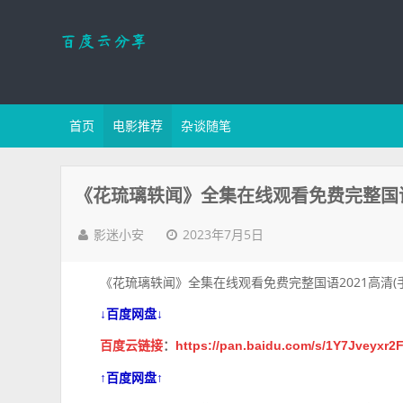
首页
电影推荐
杂谈随笔
《花琉璃轶闻》全集在线观看免费完整国语2
2023年7月5日
影迷小安
《花琉璃轶闻》全集在线观看免费完整国语2021高清(
↓百度网盘↓
百度云链接
：
https://pan.baidu.com/s/1Y7Jveyxr
↑百度网盘↑