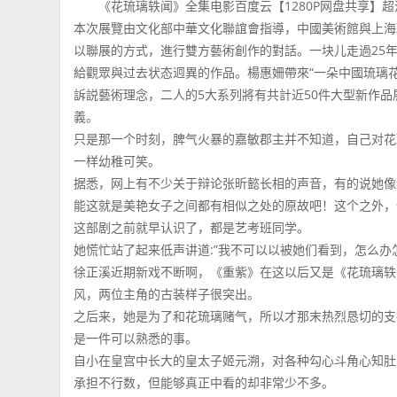
《花琉璃轶闻》全集电影百度云【1280P网盘共享】
本次展覽由文化部中華文化聯誼會指導，中國美術館與上海
以聯展的方式，進行雙方藝術創作的對話。一块儿走過25
給觀眾與过去状态迥異的作品。楊惠姍帶來“一朵中國琉璃花”、
訴説藝術理念，二人的5大系列將有共計近50件大型新作品展
義。
只是那一个时刻，脾气火暴的嘉敏郡主并不知道，自己对花
一样幼稚可笑。
据悉，网上有不少关于辩论张昕懿长相的声音，有的说她像
能这就是美艳女子之间都有相似之处的原故吧！这个之外，
这部剧之前就早认识了，都是艺考班同学。
她慌忙站了起来低声讲道:”我不可以以被她们看到，怎么办
徐正溪近期新戏不断啊，《重紫》在这以后又是《花琉璃轶
风，两位主角的古装样子很突出。
之后来，她是为了和花琉璃赌气，所以才那末热烈恳切的支
是一件可以熟悉的事。
自小在皇宫中长大的皇太子姬元溯，对各种勾心斗角心知肚
承担不行数，但能够真正中看的却非常少不多。