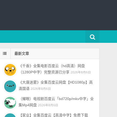
最新文章
《千香》全集电影百度云（hd高清）网盘
（1280P中字）完整资源已分享
2026年8月6日
《大唐迷雾》全集百度云网盘【HD1080p】高
清国语
2026年8月6日
（耀眼）电视剧百度云「bd720p/mkv中字」全
集Mp4网盘
2026年8月6日
【家业】全集百度云【高清中字】免费下载