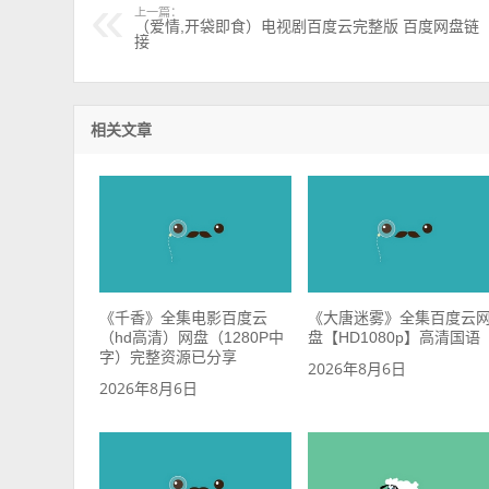
上一篇：
（爱情,开袋即食）电视剧百度云完整版 百度网盘链
接
相关文章
《千香》全集电影百度云
《大唐迷雾》全集百度云
（hd高清）网盘（1280P中
盘【HD1080p】高清国语
字）完整资源已分享
2026年8月6日
2026年8月6日